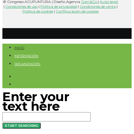
© Congreso ACUPUNTURA | Diseño Agencia
Com&Co
|
Aviso legal
|
Condiciones de uso
|
Política de privacidad
|
Condiciones de venta
|
Política de cookies
|
Configuración de cookies
INICIO
INFORMACIÓN
ORGANIZACIÓN
Enter your
text here